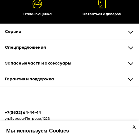
Trade-in оценка
Связаться с дилером
Сервис
Техническое обслуживание
Спецпредложения
Диагностика и ремонт
Оптовая продажа запчастей
Автомобили
Запасные части и аксессуары
Акции
Запчасти и аксессуары
Сервис и кузовные работы
Запасные части
Гарантия и поддержка
Рассрочка
Аксессуары и сувениры
Корпоративным клиентам
Гарантия
Помощь на дороге
+7(3522) 64-44-44
ул. Бурова-Петрова, 122В
X
Мы используем Cookies