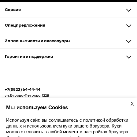
Сервис
Техническое обслуживание
Спецпредложения
Диагностика и ремонт
Оптовая продажа запчастей
Автомобили
Запасные части и аксессуары
Акции
Запчасти и аксессуары
Сервис и кузовные работы
Запасные части
Гарантия и поддержка
Рассрочка
Аксессуары и сувениры
Корпоративным клиентам
Гарантия
Помощь на дороге
+7(3522) 64-44-44
ул. Бурова-Петрова, 122В
X
Мы используем Cookies
Используя сайт, вы соглашаетесь с
политикой обработки
данных
и использованием куки вашего браузера. Куки
можно отключить в любой момент в настройках браузера.
Записаться к дилеру